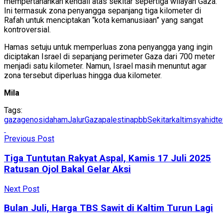
mempertahankan kendali atas sekitar sepertiga wilayah Gaza.
Ini termasuk zona penyangga sepanjang tiga kilometer di
Rafah untuk menciptakan “kota kemanusiaan” yang sangat
kontroversial.
Hamas setuju untuk memperluas zona penyangga yang ingin
diciptakan Israel di sepanjang perimeter Gaza dari 700 meter
menjadi satu kilometer. Namun, Israel masih menuntut agar
zona tersebut diperluas hingga dua kilometer.
Mila
Tags:
gaza
genosida
ham
JalurGaza
palestina
pbb
Sekitarkaltim
syahid
t
Previous Post
Tiga Tuntutan Rakyat Aspal, Kamis 17 Juli 2025
Ratusan Ojol Bakal Gelar Aksi
Next Post
Bulan Juli, Harga TBS Sawit di Kaltim Turun Lagi