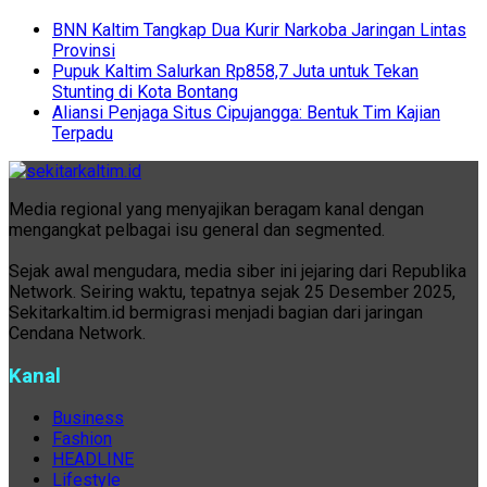
BNN Kaltim Tangkap Dua Kurir Narkoba Jaringan Lintas
Provinsi
Pupuk Kaltim Salurkan Rp858,7 Juta untuk Tekan
Stunting di Kota Bontang
Aliansi Penjaga Situs Cipujangga: Bentuk Tim Kajian
Terpadu
Media regional yang menyajikan beragam kanal dengan
mengangkat pelbagai isu general dan segmented.
Sejak awal mengudara, media siber ini jejaring dari Republika
Network. Seiring waktu, tepatnya sejak 25 Desember 2025,
Sekitarkaltim.id bermigrasi menjadi bagian dari jaringan
Cendana Network.
Kanal
Business
Fashion
HEADLINE
Lifestyle