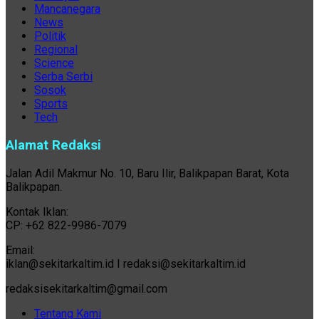
Mancanegara
News
Politik
Regional
Science
Serba Serbi
Sosok
Sports
Tech
Alamat Redaksi
Jalan Adil Makmur No. 10, Baru Ilir, Balikpapan Barat, Kota
Balikpapan.
Kontak Iklan:
CP: +62 822-9986-7079
Email:
iklan@sekitarkaltim.id I redaksi@sekitarkaltim.id
redaksisekitarkaltim@gmail.com
Tentang Kami