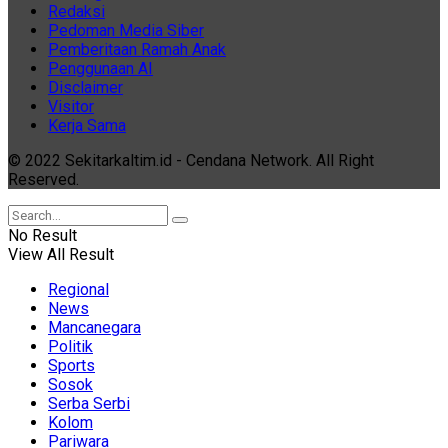
Redaksi
Pedoman Media Siber
Pemberitaan Ramah Anak
Penggunaan AI
Disclaimer
Visitor
Kerja Sama
© 2022 Sekitarkaltim.id - Cendana Network. All Right
Reserved.
No Result
View All Result
Regional
News
Mancanegara
Politik
Sports
Sosok
Serba Serbi
Kolom
Pariwara