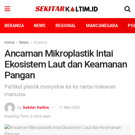
BERANDA
NEWS
REGIONAL
MANCANEGARA
POL
Home
News
Science
Ancaman Mikroplastik Intai
Ekosistem Laut dan Keamanan
Pangan
Partikel plastik menyebar ke ke rantai makanan
manusia.
by
Sekitar Kaltim
11 Mei 2026
Reading Time: 2 mins read