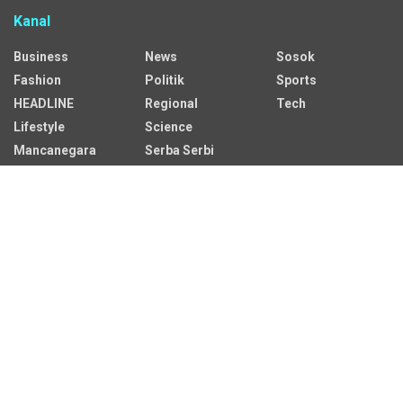
Kanal
Business
News
Sosok
Fashion
Politik
Sports
HEADLINE
Regional
Tech
Lifestyle
Science
Mancanegara
Serba Serbi
Alamat Redaksi
Jalan Adil Makmur No. 10, Baru Ilir, Balikpapan Barat, Kota
Balikpapan.
Kontak Iklan:
CP: +62 822-9986-7079
Email:
iklan@sekitarkaltim.id I redaksi@sekitarkaltim.id
redaksisekitarkaltim@gmail.com