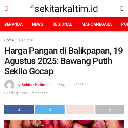
BERANDA
NEWS
REGIONAL
MANCANEGARA
POL
Home
Regional
Harga Pangan di Balikpapan, 19
Agustus 2025: Bawang Putih
Sekilo Gocap
by
Sekitar Kaltim
19 Agustus 2025
Reading Time: 2 mins read