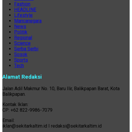
Fashion
HEADLINE
Lifestyle
Mancanegara
News
Politik
Regional
Science
Serba Serbi
Sosok
Sports
Tech
Alamat Redaksi
Jalan Adil Makmur No. 10, Baru Ilir, Balikpapan Barat, Kota
Balikpapan.
Kontak Iklan:
CP: +62 822-9986-7079
Email:
iklan@sekitarkaltim.id I redaksi@sekitarkaltim.id