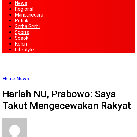
News
Regional
Mancanegara
Politik
Serba Serbi
Sports
Sosok
Kolom
Lifestyle
Home
News
Harlah NU, Prabowo: Saya
Takut Mengecewakan Rakyat