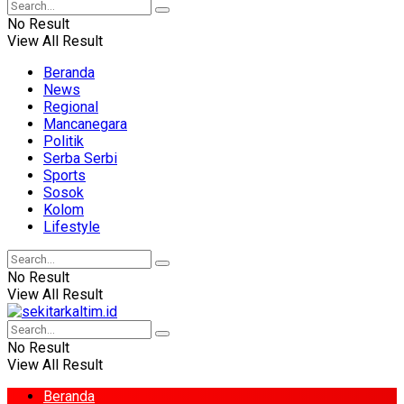
No Result
View All Result
Beranda
News
Regional
Mancanegara
Politik
Serba Serbi
Sports
Sosok
Kolom
Lifestyle
No Result
View All Result
No Result
View All Result
Beranda