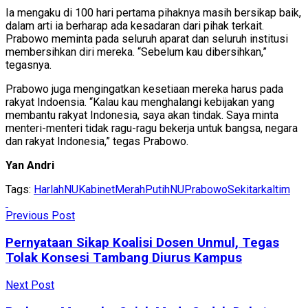
Ia mengaku di 100 hari pertama pihaknya masih bersikap baik,
dalam arti ia berharap ada kesadaran dari pihak terkait.
Prabowo meminta pada seluruh aparat dan seluruh institusi
membersihkan diri mereka. “Sebelum kau dibersihkan,”
tegasnya.
Prabowo juga mengingatkan kesetiaan mereka harus pada
rakyat Indoensia. “Kalau kau menghalangi kebijakan yang
membantu rakyat Indonesia, saya akan tindak. Saya minta
menteri-menteri tidak ragu-ragu bekerja untuk bangsa, negara
dan rakyat Indonesia,” tegas Prabowo.
Yan Andri
Tags:
HarlahNU
KabinetMerahPutih
NU
Prabowo
Sekitarkaltim
Previous Post
Pernyataan Sikap Koalisi Dosen Unmul, Tegas
Tolak Konsesi Tambang Diurus Kampus
Next Post