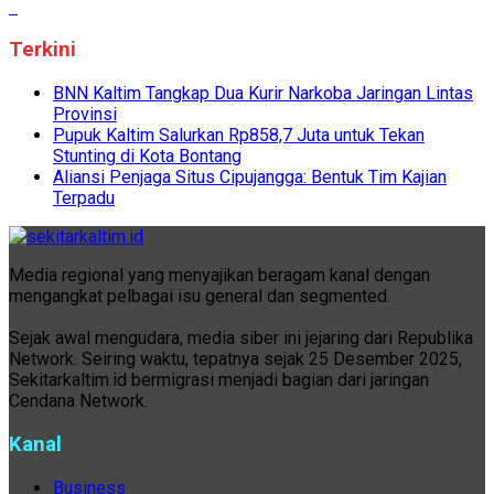
Terkini
BNN Kaltim Tangkap Dua Kurir Narkoba Jaringan Lintas
Provinsi
Pupuk Kaltim Salurkan Rp858,7 Juta untuk Tekan
Stunting di Kota Bontang
Aliansi Penjaga Situs Cipujangga: Bentuk Tim Kajian
Terpadu
Media regional yang menyajikan beragam kanal dengan
mengangkat pelbagai isu general dan segmented.
Sejak awal mengudara, media siber ini jejaring dari Republika
Network. Seiring waktu, tepatnya sejak 25 Desember 2025,
Sekitarkaltim.id bermigrasi menjadi bagian dari jaringan
Cendana Network.
Kanal
Business