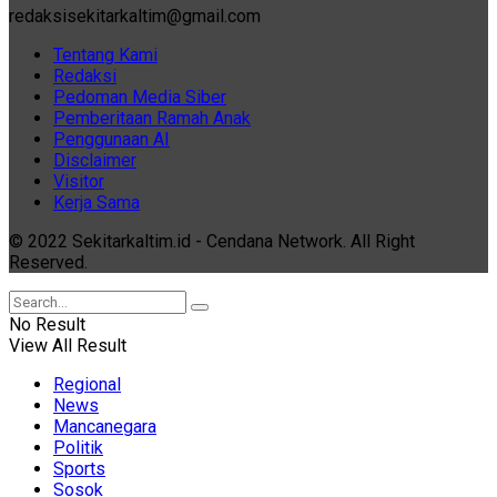
redaksisekitarkaltim@gmail.com
Tentang Kami
Redaksi
Pedoman Media Siber
Pemberitaan Ramah Anak
Penggunaan AI
Disclaimer
Visitor
Kerja Sama
© 2022 Sekitarkaltim.id - Cendana Network. All Right
Reserved.
No Result
View All Result
Regional
News
Mancanegara
Politik
Sports
Sosok