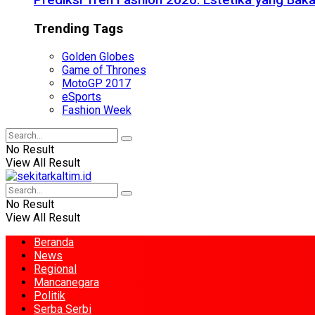
Prediksi Tren Fashion 2026: Estetika yang Bak
Trending Tags
Golden Globes
Game of Thrones
MotoGP 2017
eSports
Fashion Week
No Result
View All Result
No Result
View All Result
Beranda
News
Regional
Mancanegara
Politik
Serba Serbi