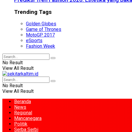
Prediksi Tren Fashion 2026: Estetika yang Bak
Trending Tags
Golden Globes
Game of Thrones
MotoGP 2017
eSports
Fashion Week
No Result
View All Result
No Result
View All Result
Beranda
News
Regional
Mancanegara
Politik
Serba Serbi