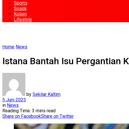
Sports
Sosok
Kolom
Lifestyle
Home
News
Istana Bantah Isu Pergantian K
by
Sekitar Kaltim
5 Juni 2025
in
News
Reading Time: 3 mins read
Share on Facebook
Share on Twitter