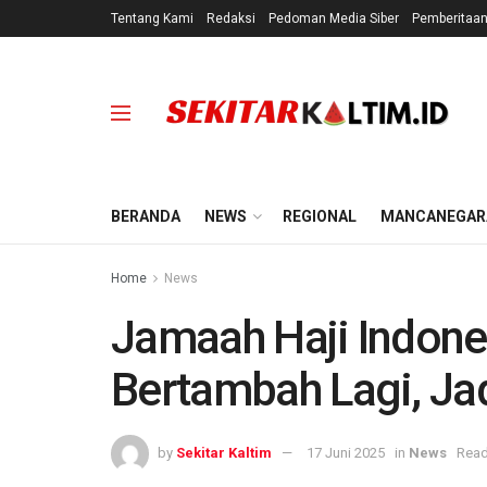
Tentang Kami
Redaksi
Pedoman Media Siber
Pemberitaa
BERANDA
NEWS
REGIONAL
MANCANEGAR
Home
News
Jamaah Haji Indone
Bertambah Lagi, Ja
by
Sekitar Kaltim
17 Juni 2025
in
News
Read