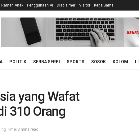
n Ramah Anak
Penggunaan AI
Disclaimer
Visitor
Kerja Sama
A
POLITIK
SERBA SERBI
SPORTS
SOSOK
KOLOM
L
sia yang Wafat
di 310 Orang
ing Time: 3 mins read