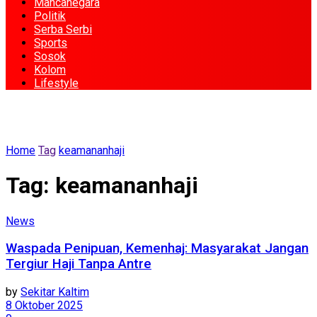
Mancanegara
Politik
Serba Serbi
Sports
Sosok
Kolom
Lifestyle
Home
Tag
keamananhaji
Tag:
keamananhaji
News
Waspada Penipuan, Kemenhaj: Masyarakat Jangan
Tergiur Haji Tanpa Antre
by
Sekitar Kaltim
8 Oktober 2025