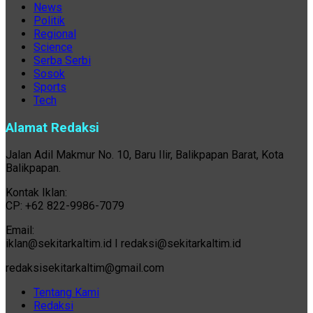
News
Politik
Regional
Science
Serba Serbi
Sosok
Sports
Tech
Alamat Redaksi
Jalan Adil Makmur No. 10, Baru Ilir, Balikpapan Barat, Kota
Balikpapan.
Kontak Iklan:
CP: +62 822-9986-7079
Email:
iklan@sekitarkaltim.id I redaksi@sekitarkaltim.id
redaksisekitarkaltim@gmail.com
Tentang Kami
Redaksi