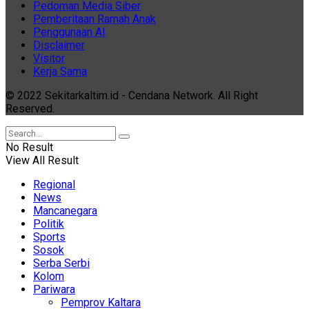
Pedoman Media Siber
Pemberitaan Ramah Anak
Penggunaan AI
Disclaimer
Visitor
Kerja Sama
© 2022 Sekitarkaltim.id - Cendana Network. All Right
Reserved.
No Result
View All Result
Regional
News
Mancanegara
Politik
Sports
Sosok
Serba Serbi
Kolom
Pariwara
Pemprov Kaltara