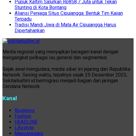
Pupuk Kaltim Salurkan Rp858,7 Juta untuk Tekan
Stunting di Kota Bontang
Aliansi Penjaga Situs Cipujangga: Bentuk Tim Kajian
Terpadu
Tradisi Mandi Jiwa di Mata Air Cipujangga Harus
Dipertahankan
Media regional yang menyajikan beragam kanal dengan
mengangkat pelbagai isu general dan segmented.
Sejak awal mengudara, media siber ini jejaring dari Republika
Network. Seiring waktu, tepatnya sejak 25 Desember 2025,
Sekitarkaltim.id bermigrasi menjadi bagian dari jaringan
Cendana Network.
Kanal
Business
Fashion
HEADLINE
Lifestyle
Mancanegara