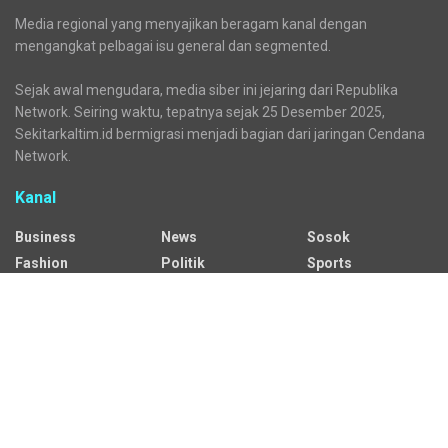
Media regional yang menyajikan beragam kanal dengan
mengangkat pelbagai isu general dan segmented.
Sejak awal mengudara, media siber ini jejaring dari Republika
Network. Seiring waktu, tepatnya sejak 25 Desember 2025,
Sekitarkaltim.id bermigrasi menjadi bagian dari jaringan Cendana
Network.
Kanal
Business
News
Sosok
Fashion
Politik
Sports
HEADLINE
Regional
Tech
Lifestyle
Science
Mancanegara
Serba Serbi
Alamat Redaksi
Jalan Adil Makmur No. 10, Baru Ilir, Balikpapan Barat, Kota