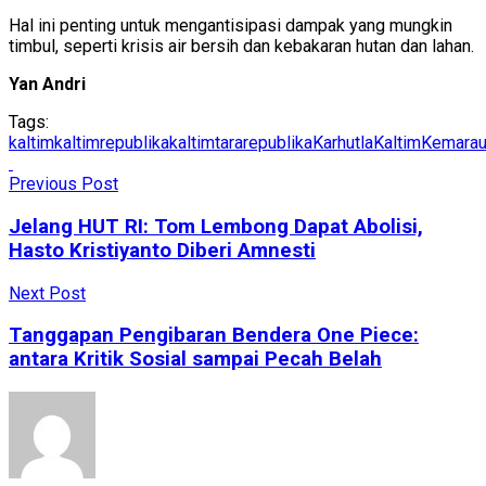
Hal ini penting untuk mengantisipasi dampak yang mungkin
timbul, seperti krisis air bersih dan kebakaran hutan dan lahan.
Yan Andri
Tags:
kaltim
kaltimrepublika
kaltimtararepublika
KarhutlaKaltim
Kemarau
Previous Post
Jelang HUT RI: Tom Lembong Dapat Abolisi,
Hasto Kristiyanto Diberi Amnesti
Next Post
Tanggapan Pengibaran Bendera One Piece:
antara Kritik Sosial sampai Pecah Belah