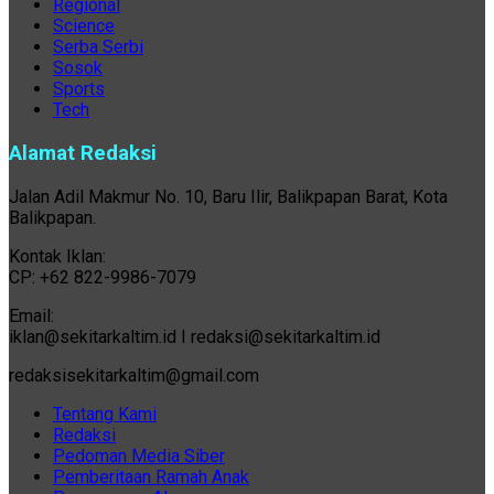
Regional
Science
Serba Serbi
Sosok
Sports
Tech
Alamat Redaksi
Jalan Adil Makmur No. 10, Baru Ilir, Balikpapan Barat, Kota
Balikpapan.
Kontak Iklan:
CP: +62 822-9986-7079
Email:
iklan@sekitarkaltim.id I redaksi@sekitarkaltim.id
redaksisekitarkaltim@gmail.com
Tentang Kami
Redaksi
Pedoman Media Siber
Pemberitaan Ramah Anak