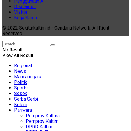
Penggunaan AI
Disclaimer
Visitor
Kerja Sama
© 2022 Sekitarkaltim.id - Cendana Network. All Right
Reserved.
No Result
View All Result
Regional
News
Mancanegara
Politik
Sports
Sosok
Serba Serbi
Kolom
Pariwara
Pemprov Kaltara
Pemprov Kaltim
DPRD Kaltim