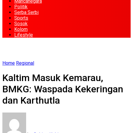
Mancanegara
Politik
Serba Serbi
Sports
Sosok
Kolom
Lifestyle
Home
Regional
Kaltim Masuk Kemarau,
BMKG: Waspada Kekeringan
dan Karthutla