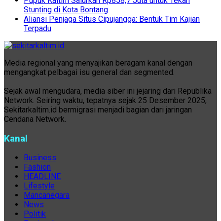
Pupuk Kaltim Salurkan Rp858,7 Juta untuk Tekan
Stunting di Kota Bontang
Aliansi Penjaga Situs Cipujangga: Bentuk Tim Kajian
Terpadu
Media regional yang menyajikan beragam kanal dengan
mengangkat pelbagai isu general dan segmented.
Sejak awal mengudara, media siber ini jejaring dari Republika
Network. Seiring waktu, tepatnya sejak 25 Desember 2025,
Sekitarkaltim.id bermigrasi menjadi bagian dari jaringan
Cendana Network.
Kanal
Business
Fashion
HEADLINE
Lifestyle
Mancanegara
News
Politik