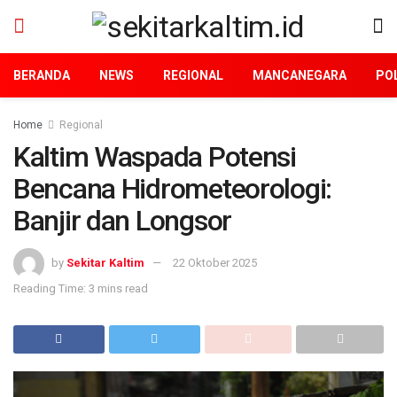
BERANDA
NEWS
REGIONAL
MANCANEGARA
POL
Home
Regional
Kaltim Waspada Potensi
Bencana Hidrometeorologi:
Banjir dan Longsor
by
Sekitar Kaltim
22 Oktober 2025
Reading Time: 3 mins read