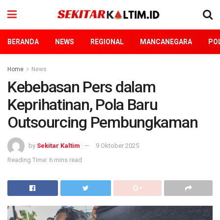
BERANDA
NEWS
REGIONAL
MANCANEGARA
POL
Home
News
Kebebasan Pers dalam
Keprihatinan, Pola Baru
Outsourcing Pembungkaman
by
Sekitar Kaltim
9 Oktober 2025
Reading Time: 6 mins read