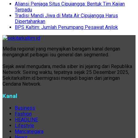
Aliansi Penjaga Situs Cipujangga: Bentuk Tim Kajian
Terpadu
Tradisi Mandi Jiwa di Mata Air Cipujangga Harus
Dipertahankan
BPS Kaltim: Jumlah Penumpang Pesawat Anjlok
Media regional yang menyajikan beragam kanal dengan
mengangkat pelbagai isu general dan segmented.
Sejak awal mengudara, media siber ini jejaring dari Republika
Network. Seiring waktu, tepatnya sejak 25 Desember 2025,
Sekitarkaltim.id bermigrasi menjadi bagian dari jaringan
Cendana Network.
Kanal
Business
Fashion
HEADLINE
Lifestyle
Mancanegara
News