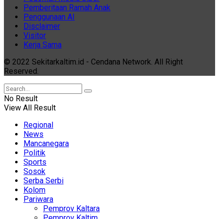
Pemberitaan Ramah Anak
Penggunaan AI
Disclaimer
Visitor
Kerja Sama
© 2022 Sekitarkaltim.id - Cendana Network. All Right
Reserved.
No Result
View All Result
Regional
News
Mancanegara
Politik
Sports
Sosok
Serba Serbi
Kolom
Pariwara
Pemprov Kaltara
Pemprov Kaltim