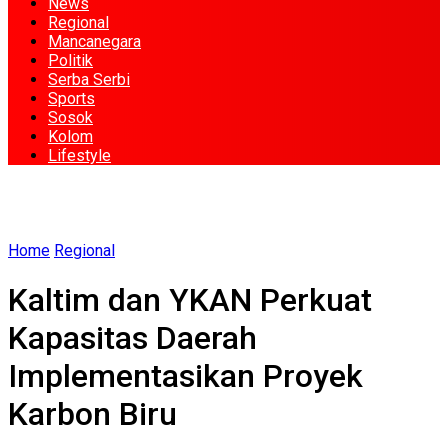
News
Regional
Mancanegara
Politik
Serba Serbi
Sports
Sosok
Kolom
Lifestyle
Home
Regional
Kaltim dan YKAN Perkuat
Kapasitas Daerah
Implementasikan Proyek
Karbon Biru