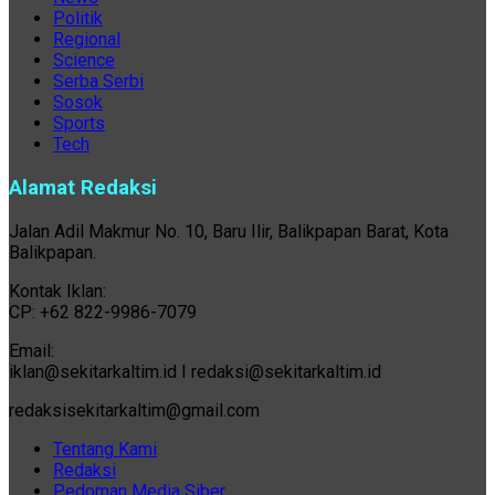
Politik
Regional
Science
Serba Serbi
Sosok
Sports
Tech
Alamat Redaksi
Jalan Adil Makmur No. 10, Baru Ilir, Balikpapan Barat, Kota
Balikpapan.
Kontak Iklan:
CP: +62 822-9986-7079
Email:
iklan@sekitarkaltim.id I redaksi@sekitarkaltim.id
redaksisekitarkaltim@gmail.com
Tentang Kami
Redaksi
Pedoman Media Siber