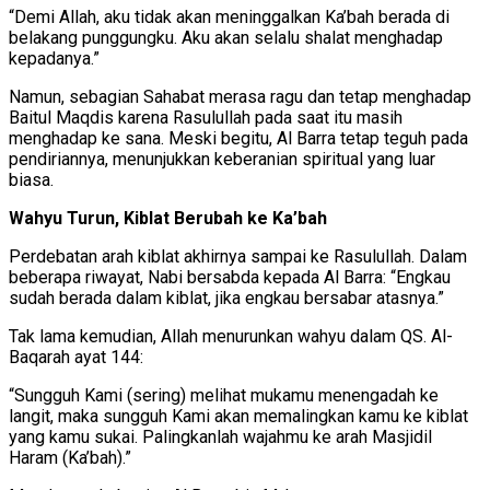
“Demi Allah, aku tidak akan meninggalkan Ka’bah berada di
belakang punggungku. Aku akan selalu shalat menghadap
kepadanya.”
Namun, sebagian Sahabat merasa ragu dan tetap menghadap
Baitul Maqdis karena Rasulullah pada saat itu masih
menghadap ke sana. Meski begitu, Al Barra tetap teguh pada
pendiriannya, menunjukkan keberanian spiritual yang luar
biasa.
Wahyu Turun, Kiblat Berubah ke Ka’bah
Perdebatan arah kiblat akhirnya sampai ke Rasulullah. Dalam
beberapa riwayat, Nabi bersabda kepada Al Barra: “Engkau
sudah berada dalam kiblat, jika engkau bersabar atasnya.”
Tak lama kemudian, Allah menurunkan wahyu dalam QS. Al-
Baqarah ayat 144:
“Sungguh Kami (sering) melihat mukamu menengadah ke
langit, maka sungguh Kami akan memalingkan kamu ke kiblat
yang kamu sukai. Palingkanlah wajahmu ke arah Masjidil
Haram (Ka’bah).”