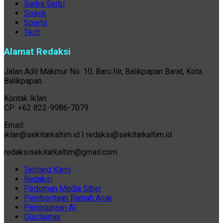
Serba Serbi
Sosok
Sports
Tech
Alamat Redaksi
Jalan Adil Makmur No. 10, Baru Ilir, Balikpapan Barat, Kota
Balikpapan.
Kontak Iklan:
CP: +62 822-9986-7079
Email:
iklan@sekitarkaltim.id I redaksi@sekitarkaltim.id
redaksisekitarkaltim@gmail.com
Tentang Kami
Redaksi
Pedoman Media Siber
Pemberitaan Ramah Anak
Penggunaan AI
Disclaimer