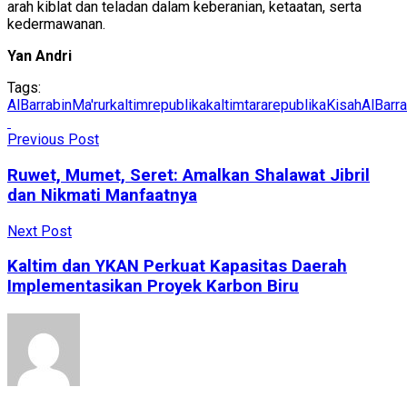
arah kiblat dan teladan dalam keberanian, ketaatan, serta
kedermawanan.
Yan Andri
Tags:
AlBarrabinMa'rur
kaltimrepublika
kaltimtararepublika
KisahAlBarra
Previous Post
Ruwet, Mumet, Seret: Amalkan Shalawat Jibril
dan Nikmati Manfaatnya
Next Post
Kaltim dan YKAN Perkuat Kapasitas Daerah
Implementasikan Proyek Karbon Biru