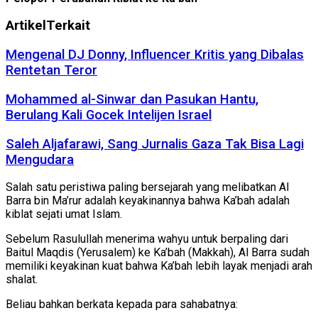
Artikel
Terkait
Mengenal DJ Donny, Influencer Kritis yang Dibalas
Rentetan Teror
Mohammed al-Sinwar dan Pasukan Hantu,
Berulang Kali Gocek Intelijen Israel
Saleh Aljafarawi, Sang Jurnalis Gaza Tak Bisa Lagi
Mengudara
Salah satu peristiwa paling bersejarah yang melibatkan Al
Barra bin Ma’rur adalah keyakinannya bahwa Ka’bah adalah
kiblat sejati umat Islam.
Sebelum Rasulullah menerima wahyu untuk berpaling dari
Baitul Maqdis (Yerusalem) ke Ka’bah (Makkah), Al Barra sudah
memiliki keyakinan kuat bahwa Ka’bah lebih layak menjadi arah
shalat.
Beliau bahkan berkata kepada para sahabatnya: