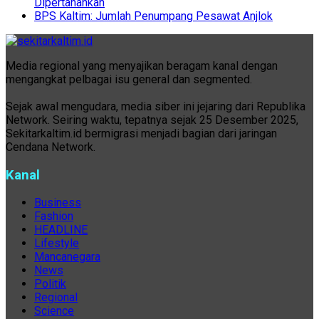
Dipertahankan
BPS Kaltim: Jumlah Penumpang Pesawat Anjlok
Media regional yang menyajikan beragam kanal dengan
mengangkat pelbagai isu general dan segmented.
Sejak awal mengudara, media siber ini jejaring dari Republika
Network. Seiring waktu, tepatnya sejak 25 Desember 2025,
Sekitarkaltim.id bermigrasi menjadi bagian dari jaringan
Cendana Network.
Kanal
Business
Fashion
HEADLINE
Lifestyle
Mancanegara
News
Politik
Regional
Science