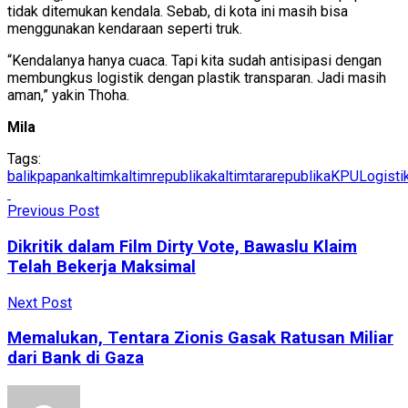
tidak ditemukan kendala. Sebab, di kota ini masih bisa
menggunakan kendaraan seperti truk.
“Kendalanya hanya cuaca. Tapi kita sudah antisipasi dengan
membungkus logistik dengan plastik transparan. Jadi masih
aman,” yakin Thoha.
Mila
Tags:
balikpapan
kaltim
kaltimrepublika
kaltimtararepublika
KPU
Logisti
Previous Post
Dikritik dalam Film Dirty Vote, Bawaslu Klaim
Telah Bekerja Maksimal
Next Post
Memalukan, Tentara Zionis Gasak Ratusan Miliar
dari Bank di Gaza