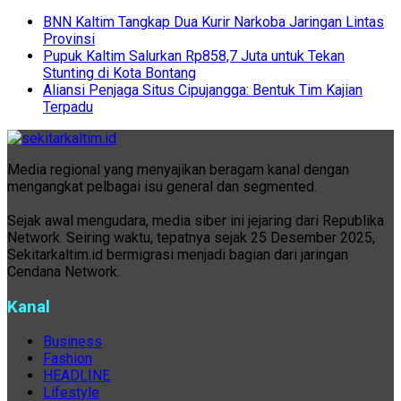
BNN Kaltim Tangkap Dua Kurir Narkoba Jaringan Lintas
Provinsi
Pupuk Kaltim Salurkan Rp858,7 Juta untuk Tekan
Stunting di Kota Bontang
Aliansi Penjaga Situs Cipujangga: Bentuk Tim Kajian
Terpadu
Media regional yang menyajikan beragam kanal dengan
mengangkat pelbagai isu general dan segmented.
Sejak awal mengudara, media siber ini jejaring dari Republika
Network. Seiring waktu, tepatnya sejak 25 Desember 2025,
Sekitarkaltim.id bermigrasi menjadi bagian dari jaringan
Cendana Network.
Kanal
Business
Fashion
HEADLINE
Lifestyle