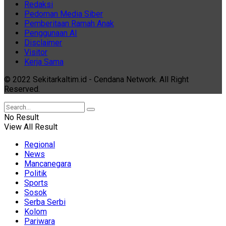
Redaksi
Pedoman Media Siber
Pemberitaan Ramah Anak
Penggunaan AI
Disclaimer
Visitor
Kerja Sama
© 2022 Sekitarkaltim.id - Cendana Network. All Right
Reserved.
No Result
View All Result
Regional
News
Mancanegara
Politik
Sports
Sosok
Serba Serbi
Kolom
Pariwara