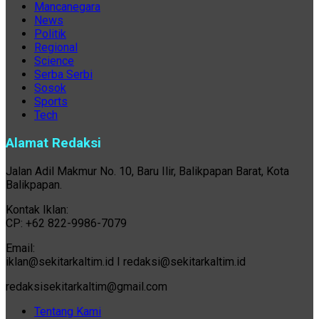
Mancanegara
News
Politik
Regional
Science
Serba Serbi
Sosok
Sports
Tech
Alamat Redaksi
Jalan Adil Makmur No. 10, Baru Ilir, Balikpapan Barat, Kota
Balikpapan.
Kontak Iklan:
CP: +62 822-9986-7079
Email:
iklan@sekitarkaltim.id I redaksi@sekitarkaltim.id
redaksisekitarkaltim@gmail.com
Tentang Kami