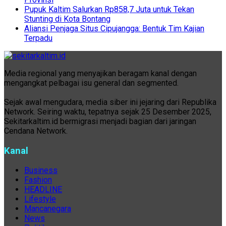
Pupuk Kaltim Salurkan Rp858,7 Juta untuk Tekan
Stunting di Kota Bontang
Aliansi Penjaga Situs Cipujangga: Bentuk Tim Kajian
Terpadu
Media regional yang menyajikan beragam kanal dengan
mengangkat pelbagai isu general dan segmented.
Sejak awal mengudara, media siber ini jejaring dari Republika
Network. Seiring waktu, tepatnya sejak 25 Desember 2025,
Sekitarkaltim.id bermigrasi menjadi bagian dari jaringan
Cendana Network.
Kanal
Business
Fashion
HEADLINE
Lifestyle
Mancanegara
News