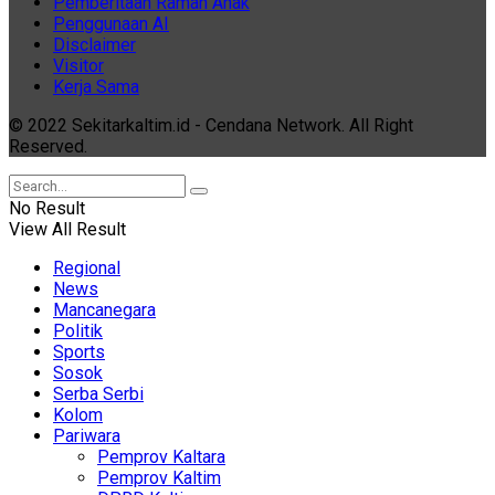
Pemberitaan Ramah Anak
Penggunaan AI
Disclaimer
Visitor
Kerja Sama
© 2022 Sekitarkaltim.id - Cendana Network. All Right
Reserved.
No Result
View All Result
Regional
News
Mancanegara
Politik
Sports
Sosok
Serba Serbi
Kolom
Pariwara
Pemprov Kaltara
Pemprov Kaltim