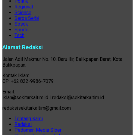
Politik
Regional
Science
Serba Serbi
Sosok
Sports
Tech
Alamat Redaksi
Jalan Adil Makmur No. 10, Baru Ilir, Balikpapan Barat, Kota
Balikpapan.
Kontak Iklan:
CP: +62 822-9986-7079
Email:
iklan@sekitarkaltim.id I redaksi@sekitarkaltim.id
redaksisekitarkaltim@gmail.com
Tentang Kami
Redaksi
Pedoman Media Siber