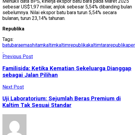
Menukil data BPS, kinerja ekspor batu bara pada Maret 2025
sebesar US$1,97 miliar, anjlok sebesar 5,54% dibanding bulan
sebelumnya. Nilai ekspor batu bara turun 5,54% secara
bulanan, turun 23,14% tahunan.
Republika
Tags:
batubara
emashitam
kaltim
kaltimrepublika
kaltimtararepublika
pe
Previous Post
Familisida: Ketika Kematian Sekeluarga Dianggap
sebagai Jalan Pilihan
Next Post
Uji Laboratorium: Sejumlah Beras Premium di
Kaltim Tak Sesuai Standar