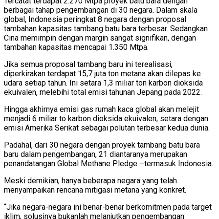
Tercatat terdapat 2.270 Mtpa proyek batu bara dengan
berbagai tahap pengembangan di 30 negara. Dalam skala
global, Indonesia peringkat 8 negara dengan proposal
tambahan kapasitas tambang batu bara terbesar. Sedangkan
Cina memimpin dengan margin sangat signifikan, dengan
tambahan kapasitas mencapai 1.350 Mtpa.
Jika semua proposal tambang baru ini terealisasi,
diperkirakan terdapat 15,7 juta ton metana akan dilepas ke
udara setiap tahun. Ini setara 1,3 miliar ton karbon dioksida
ekuivalen, melebihi total emisi tahunan Jepang pada 2022.
Hingga akhirnya emisi gas rumah kaca global akan melejit
menjadi 6 miliar to karbon dioksida ekuivalen, setara dengan
emisi Amerika Serikat sebagai polutan terbesar kedua dunia.
Padahal, dari 30 negara dengan proyek tambang batu bara
baru dalam pengembangan, 21 diantaranya merupakan
penandatangan Global Methane Pledge –termasuk Indonesia.
Meski demikian, hanya beberapa negara yang telah
menyampaikan rencana mitigasi metana yang konkret.
“Jika negara-negara ini benar-benar berkomitmen pada target
iklim, solusinya bukanlah melanjutkan pengembangan