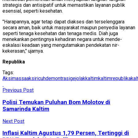
strategis dan antisipatif untuk memastikan layanan publik
esensial, seperti kesehatan.
"Harapannya, agar tetap dapat diakses dan terselenggara
secara aman, baik untuk masyarakat maupun penyedia layanan
seperti tenaga kesehatan dan tenaga medis. Diah juga
menekankan pentingnya kehadiran negara untuk mende-
eskalasi keadaan yang mengutamakan pendekatan nir-
kekerasan," ujarnya.
Republika
Tags:
Aksimassa
aksiricuh
demontrasi
gejolak
kaltim
kaltimrepublika
kal
Previous Post
Polisi Temukan Puluhan Bom Molotov di
Samarinda Kaltim
Next Post
Inflasi Kaltim Agustus 1,79 Persen, Tertinggi di