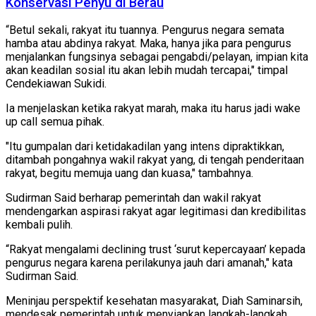
Konservasi Penyu di Berau
“Betul sekali, rakyat itu tuannya. Pengurus negara semata
hamba atau abdinya rakyat. Maka, hanya jika para pengurus
menjalankan fungsinya sebagai pengabdi/pelayan, impian kita
akan keadilan sosial itu akan lebih mudah tercapai," timpal
Cendekiawan Sukidi.
Ia menjelaskan ketika rakyat marah, maka itu harus jadi wake
up call semua pihak.
"Itu gumpalan dari ketidakadilan yang intens dipraktikkan,
ditambah pongahnya wakil rakyat yang, di tengah penderitaan
rakyat, begitu memuja uang dan kuasa," tambahnya.
Sudirman Said berharap pemerintah dan wakil rakyat
mendengarkan aspirasi rakyat agar legitimasi dan kredibilitas
kembali pulih.
“Rakyat mengalami declining trust ‘surut kepercayaan’ kepada
pengurus negara karena perilakunya jauh dari amanah," kata
Sudirman Said.
Meninjau perspektif kesehatan masyarakat, Diah Saminarsih,
mendesak pemerintah untuk menyiapkan langkah-langkah