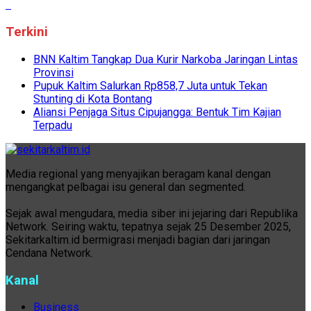
Terkini
BNN Kaltim Tangkap Dua Kurir Narkoba Jaringan Lintas
Provinsi
Pupuk Kaltim Salurkan Rp858,7 Juta untuk Tekan
Stunting di Kota Bontang
Aliansi Penjaga Situs Cipujangga: Bentuk Tim Kajian
Terpadu
Media regional yang menyajikan beragam kanal dengan
mengangkat pelbagai isu general dan segmented.
Sejak awal mengudara, media siber ini jejaring dari Republika
Network. Seiring waktu, tepatnya sejak 25 Desember 2025,
Sekitarkaltim.id bermigrasi menjadi bagian dari jaringan
Cendana Network.
Kanal
Business