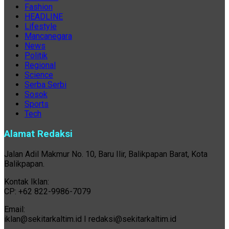
Fashion
HEADLINE
Lifestyle
Mancanegara
News
Politik
Regional
Science
Serba Serbi
Sosok
Sports
Tech
Alamat Redaksi
Jalan Adil Makmur No. 10, Baru Ilir, Balikpapan Barat, Kota
Balikpapan.
Kontak Iklan:
CP: +62 822-9986-7079
Email:
iklan@sekitarkaltim.id I redaksi@sekitarkaltim.id