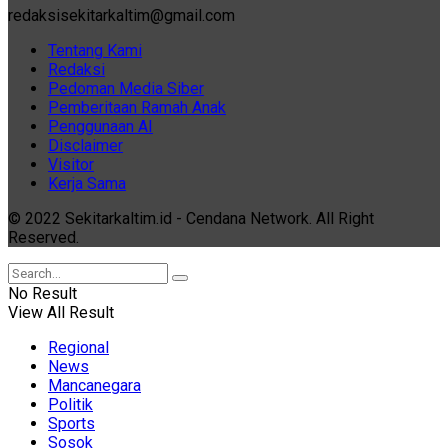
redaksisekitarkaltim@gmail.com
Tentang Kami
Redaksi
Pedoman Media Siber
Pemberitaan Ramah Anak
Penggunaan AI
Disclaimer
Visitor
Kerja Sama
© 2022 Sekitarkaltim.id - Cendana Network. All Right
Reserved.
No Result
View All Result
Regional
News
Mancanegara
Politik
Sports
Sosok