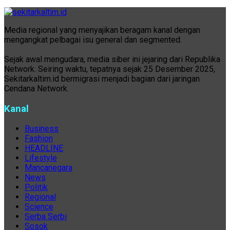
Media regional yang menyajikan beragam kanal dengan
mengangkat pelbagai isu general dan segmented.
Sejak awal mengudara, media siber ini jejaring dari Republika
Network. Seiring waktu, tepatnya sejak 25 Desember 2025,
Sekitarkaltim.id bermigrasi menjadi bagian dari jaringan
Cendana Network.
Kanal
Business
Fashion
HEADLINE
Lifestyle
Mancanegara
News
Politik
Regional
Science
Serba Serbi
Sosok