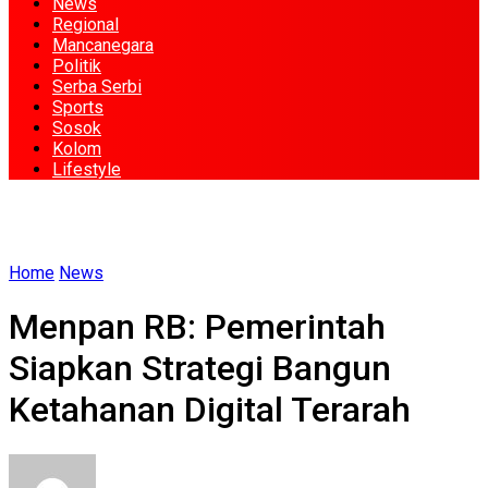
News
Regional
Mancanegara
Politik
Serba Serbi
Sports
Sosok
Kolom
Lifestyle
Home
News
Menpan RB: Pemerintah
Siapkan Strategi Bangun
Ketahanan Digital Terarah