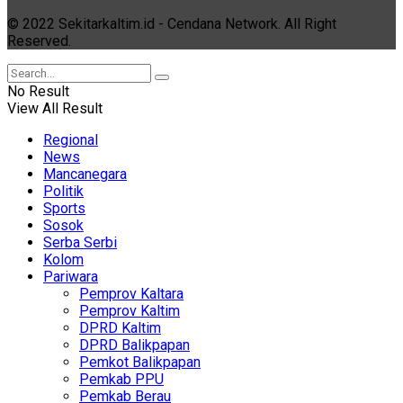
© 2022 Sekitarkaltim.id - Cendana Network. All Right
Reserved.
No Result
View All Result
Regional
News
Mancanegara
Politik
Sports
Sosok
Serba Serbi
Kolom
Pariwara
Pemprov Kaltara
Pemprov Kaltim
DPRD Kaltim
DPRD Balikpapan
Pemkot Balikpapan
Pemkab PPU
Pemkab Berau