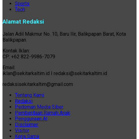
Sports
Tech
Alamat Redaksi
Jalan Adil Makmur No. 10, Baru Ilir, Balikpapan Barat, Kota
Balikpapan.
Kontak Iklan:
CP: +62 822-9986-7079
Email:
iklan@sekitarkaltim.id I redaksi@sekitarkaltim.id
redaksisekitarkaltim@gmail.com
Tentang Kami
Redaksi
Pedoman Media Siber
Pemberitaan Ramah Anak
Penggunaan AI
Disclaimer
Visitor
Kerja Sama