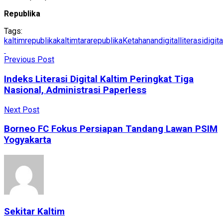
Republika
Tags:
kaltimrepublika
kaltimtararepublika
Ketahanandigital
literasidigit
Previous Post
Indeks Literasi Digital Kaltim Peringkat Tiga
Nasional, Administrasi Paperless
Next Post
Borneo FC Fokus Persiapan Tandang Lawan PSIM
Yogyakarta
Sekitar Kaltim