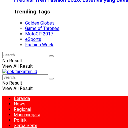
Prediksi Tren Fashion 2026: Estetika yang Bak
Trending Tags
Golden Globes
Game of Thrones
MotoGP 2017
eSports
Fashion Week
No Result
View All Result
No Result
View All Result
Beranda
News
Regional
Mancanegara
Politik
Serba Serbi