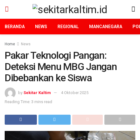
BERANDA
NEWS
REGIONAL
MANCANEGARA
POL
Home
News
Pakar Teknologi Pangan:
Deteksi Menu MBG Jangan
Dibebankan ke Siswa
by
Sekitar Kaltim
4 Oktober 2025
Reading Time: 3 mins read