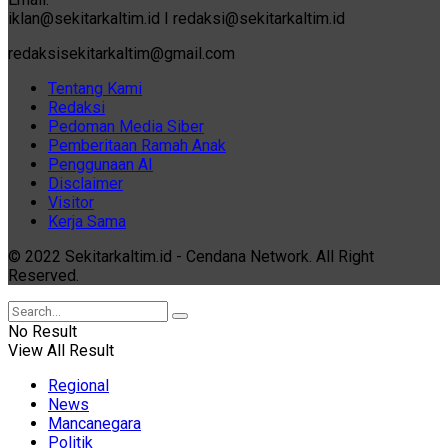
iklan@sekitarkaltim.id I redaksi@sekitarkaltim.id
redaksisekitarkaltim@gmail.com
Tentang Kami
Redaksi
Pedoman Media Siber
Pemberitaan Ramah Anak
Penggunaan AI
Disclaimer
Visitor
Kerja Sama
© 2022 Sekitarkaltim.id - Cendana Network. All Right
Reserved.
No Result
View All Result
Regional
News
Mancanegara
Politik