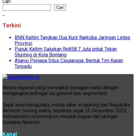
Cari
Cari
Terkini
BNN Kaltim Tangkap Dua Kurir Narkoba Jaringan Lintas
Provinsi
Pupuk Kaltim Salurkan Rp858,7 Juta untuk Tekan
Stunting di Kota Bontang
Aliansi Penjaga Situs Cipujangga: Bentuk Tim Kajian
Terpadu
Media regional yang menyajikan beragam kanal dengan
mengangkat pelbagai isu general dan segmented.
Sejak awal mengudara, media siber ini jejaring dari Republika
Network. Seiring waktu, tepatnya sejak 25 Desember 2025,
Sekitarkaltim.id bermigrasi menjadi bagian dari jaringan
Cendana Network.
Kanal