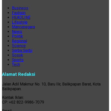
Business
Fashion
HEADLINE
Lifestyle
Mancanegara
News
Politik
Regional
Science
Serba Serbi
Sosok
Sports
Tech
Alamat Redaksi
Jalan Adil Makmur No. 10, Baru Ilir, Balikpapan Barat, Kota
Balikpapan.
Kontak Iklan:
CP: +62 822-9986-7079
Email: