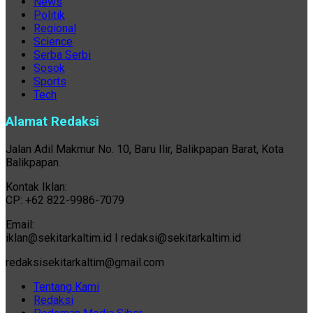
News
Politik
Regional
Science
Serba Serbi
Sosok
Sports
Tech
Alamat Redaksi
Jalan Adil Makmur No. 10, Baru Ilir, Balikpapan Barat, Kota
Balikpapan.
Kontak Iklan:
CP: +62 822-9986-7079
Email:
iklan@sekitarkaltim.id I redaksi@sekitarkaltim.id
redaksisekitarkaltim@gmail.com
Tentang Kami
Redaksi