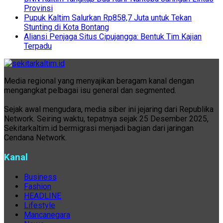
Provinsi
Pupuk Kaltim Salurkan Rp858,7 Juta untuk Tekan
Stunting di Kota Bontang
Aliansi Penjaga Situs Cipujangga: Bentuk Tim Kajian
Terpadu
Media regional yang menyajikan beragam kanal dengan
mengangkat pelbagai isu general dan segmented.
Sejak awal mengudara, media siber ini jejaring dari Republika
Network. Seiring waktu, tepatnya sejak 25 Desember 2025,
Sekitarkaltim.id bermigrasi menjadi bagian dari jaringan
Cendana Network.
Kanal
Business
Fashion
HEADLINE
Lifestyle
Mancanegara