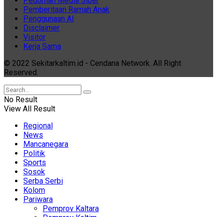
Pedoman Media Siber
Pemberitaan Ramah Anak
Penggunaan AI
Disclaimer
Visitor
Kerja Sama
© 2022 Sekitarkaltim.id - Cendana Network. All Right
Reserved.
No Result
View All Result
Regional
News
Mancanegara
Politik
Sports
Sosok
Serba Serbi
Kolom
Pariwara
Pemprov Kaltara