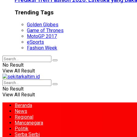
Prediksi Tren Fashion 2026: Estetika yang Bak
Trending Tags
Golden Globes
Game of Thrones
MotoGP 2017
eSports
Fashion Week
No Result
View All Result
No Result
View All Result
Beranda
News
Regional
Mancanegara
Politik
Serba Serbi