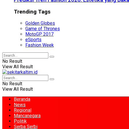
Prediksi Tren Fashion 2026: Estetika yang Bak
Trending Tags
Golden Globes
Game of Thrones
MotoGP 2017
eSports
Fashion Week
No Result
View All Result
No Result
View All Result
Beranda
News
Regional
Mancanegara
Politik
Serba Serbi