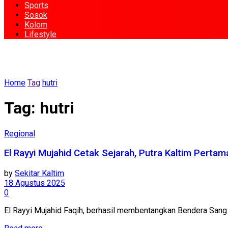
Sports
Sosok
Kolom
Lifestyle
Home
Tag
hutri
Tag:
hutri
Regional
El Rayyi Mujahid Cetak Sejarah, Putra Kaltim Perta
by
Sekitar Kaltim
18 Agustus 2025
0
El Rayyi Mujahid Faqih, berhasil membentangkan Bendera Sang S