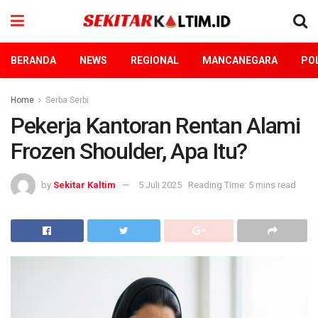
BERANDA
NEWS
REGIONAL
MANCANEGARA
POL
Home
Serba Serbi
Pekerja Kantoran Rentan Alami
Frozen Shoulder, Apa Itu?
by
Sekitar Kaltim
5 Juli 2025
Reading Time: 5 mins read