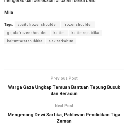
mengeras dan berlekatan di dalam sendi bahu.
Mila
Tags:
apaitufrozenshoulder
frozenshoulder
gejalafrozenshoulder
kaltim
kaltimrepublika
kaltimtararepublika
Sekitarkaltim
Previous Post
Warga Gaza Ungkap Temuan Bantuan Tepung Busuk
dan Beracun
Next Post
Mengenang Dewi Sartika, Pahlawan Pendidikan Tiga
Zaman