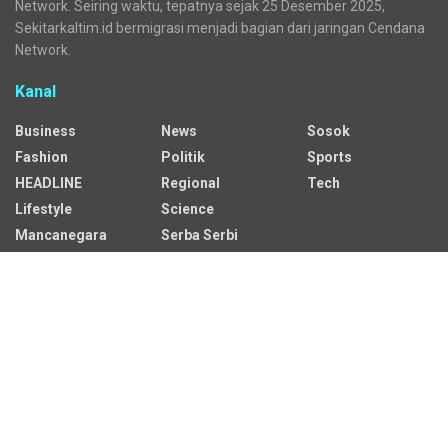
Network. Seiring waktu, tepatnya sejak 25 Desember 2025,
Sekitarkaltim.id bermigrasi menjadi bagian dari jaringan Cendana
Network.
Kanal
Business
News
Sosok
Fashion
Politik
Sports
HEADLINE
Regional
Tech
Lifestyle
Science
Mancanegara
Serba Serbi
Alamat Redaksi
Jalan Adil Makmur No. 10, Baru Ilir, Balikpapan Barat, Kota
Balikpapan.
Kontak Iklan:
CP: +62 822-9986-7079
Email: