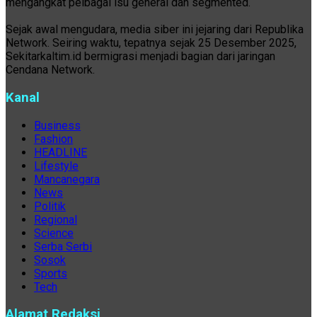
mengangkat pelbagai isu general dan segmented.
Sejak awal mengudara, media siber ini jejaring dari Republika
Network. Seiring waktu, tepatnya sejak 25 Desember 2025,
Sekitarkaltim.id bermigrasi menjadi bagian dari jaringan
Cendana Network.
Kanal
Business
Fashion
HEADLINE
Lifestyle
Mancanegara
News
Politik
Regional
Science
Serba Serbi
Sosok
Sports
Tech
Alamat Redaksi