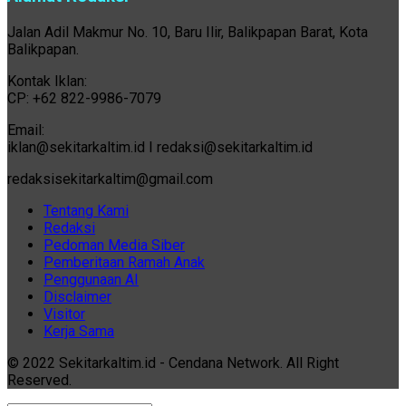
Jalan Adil Makmur No. 10, Baru Ilir, Balikpapan Barat, Kota
Balikpapan.
Kontak Iklan:
CP: +62 822-9986-7079
Email:
iklan@sekitarkaltim.id I redaksi@sekitarkaltim.id
redaksisekitarkaltim@gmail.com
Tentang Kami
Redaksi
Pedoman Media Siber
Pemberitaan Ramah Anak
Penggunaan AI
Disclaimer
Visitor
Kerja Sama
© 2022 Sekitarkaltim.id - Cendana Network. All Right
Reserved.