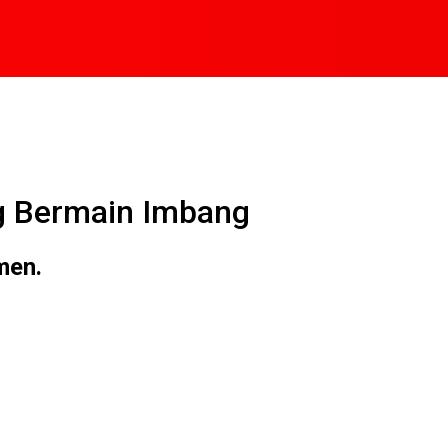
g Bermain Imbang
men.