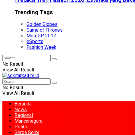
Prediksi Tren Fashion 2026: Estetika yang Bak
Trending Tags
Golden Globes
Game of Thrones
MotoGP 2017
eSports
Fashion Week
No Result
View All Result
No Result
View All Result
Beranda
News
Regional
Mancanegara
Politik
Serba Serbi