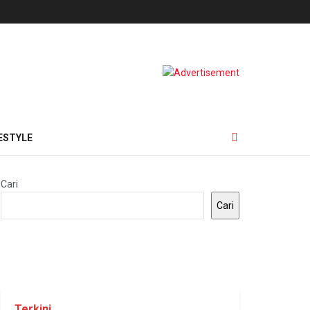
ESTYLE
Cari
Cari
Terkini