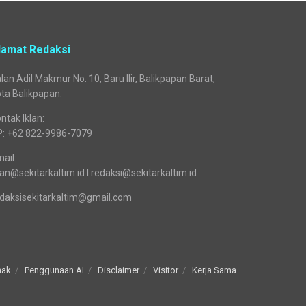
lamat Redaksi
lan Adil Makmur No. 10, Baru Ilir, Balikpapan Barat,
ta Balikpapan.
ntak Iklan:
P: +62 822-9986-7079
ail:
lan@sekitarkaltim.id I redaksi@sekitarkaltim.id
daksisekitarkaltim@gmail.com
nak
Penggunaan AI
Disclaimer
Visitor
Kerja Sama