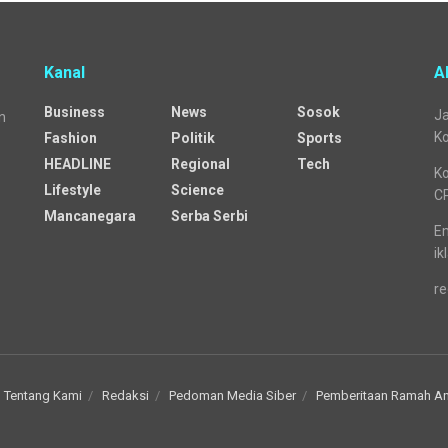
Kanal
A
Business
News
Sosok
Ja
n
Ko
Fashion
Politik
Sports
HEADLINE
Regional
Tech
Ko
Lifestyle
Science
C
Mancanegara
Serba Serbi
Em
ik
re
Tentang Kami
Redaksi
Pedoman Media Siber
Pemberitaan Ramah A