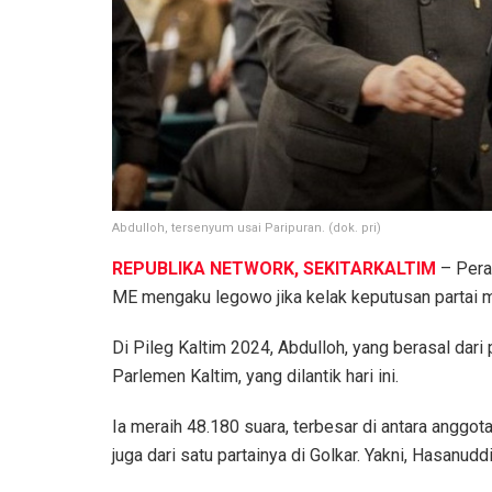
Abdulloh, tersenyum usai Paripuran. (dok. pri)
REPUBLIKA NETWORK, SEKITARKALTIM
– Perai
ME mengaku legowo jika kelak keputusan partai 
Di Pileg Kaltim 2024, Abdulloh, yang berasal dari 
Parlemen Kaltim, yang dilantik hari ini.
Ia meraih 48.180 suara, terbesar di antara anggot
juga dari satu partainya di Golkar. Yakni, Hasanud