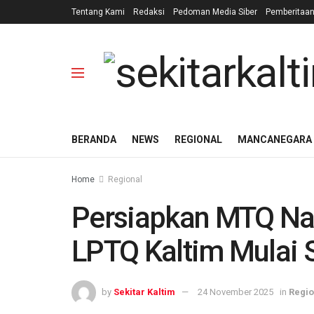
Tentang Kami
Redaksi
Pedoman Media Siber
Pemberitaa
BERANDA
NEWS
REGIONAL
MANCANEGARA
Home
Regional
Persiapkan MTQ Nas
LPTQ Kaltim Mulai S
by
Sekitar Kaltim
24 November 2025
in
Regio