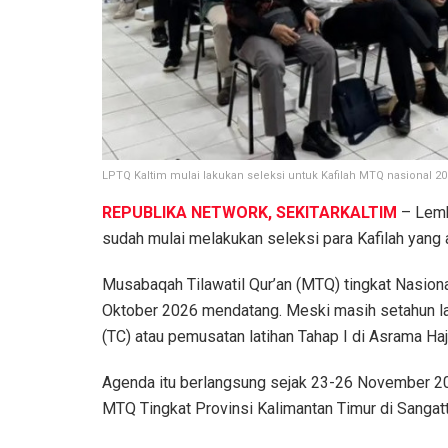
LPTQ Kaltim mulai lakukan seleksi untuk Kafilah MTQ nasional 2
REPUBLIKA NETWORK, SEKITARKALTIM
– Lemb
sudah mulai melakukan seleksi para Kafilah yang 
Musabaqah Tilawatil Qur’an (MTQ) tingkat Nasion
Oktober 2026 mendatang. Meski masih setahun la
(TC) atau pemusatan latihan Tahap I di Asrama Haj
Agenda itu berlangsung sejak 23-26 November 2025
MTQ Tingkat Provinsi Kalimantan Timur di Sangatt