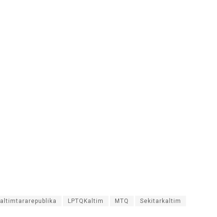
altimtararepublika
LPTQKaltim
MTQ
Sekitarkaltim