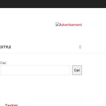
ESTYLE
Cari
Cari
Terkini