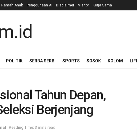
n Ramah Anak
Penggunaan AI
Disclaimer
Visitor
Kerja Sama
POLITIK
SERBA SERBI
SPORTS
SOSOK
KOLOM
LIF
ional Tahun Depan,
eleksi Berjenjang
nal
Reading Time: 3 mins read