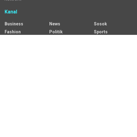
Kanal
Business
News
Sosok
Fashion
Politik
Sports
HEADLINE
Regional
Tech
Lifestyle
Science
Mancanegara
Serba Serbi
Alamat Redaksi
Jalan Adil Makmur No. 10, Baru Ilir, Balikpapan Barat, Kota
Balikpapan.
Kontak Iklan:
CP: +62 822-9986-7079
Email:
iklan@sekitarkaltim.id I redaksi@sekitarkaltim.id
redaksisekitarkaltim@gmail.com