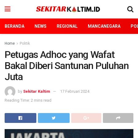
BERANDA
NEWS
REGIONAL
MANCANEGARA
POL
Home
Politik
Petugas Adhoc yang Wafat
Bakal Diberi Santunan Puluhan
Juta
by
Sekitar Kaltim
17 Februari 2024
Reading Time: 2 mins read