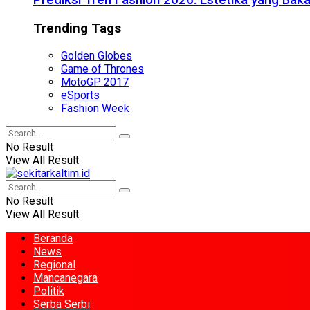
Prediksi Tren Fashion 2026: Estetika yang Bak
Trending Tags
Golden Globes
Game of Thrones
MotoGP 2017
eSports
Fashion Week
No Result
View All Result
No Result
View All Result
Beranda
News
Regional
Mancanegara
Politik
Serba Serbi