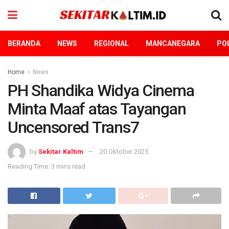
BERANDA
NEWS
REGIONAL
MANCANEGARA
POL
Home
News
PH Shandika Widya Cinema
Minta Maaf atas Tayangan
Uncensored Trans7
by
Sekitar Kaltim
20 Oktober 2025
Reading Time: 3 mins read