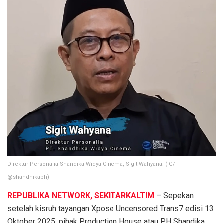
Direktur Personalia Shandika Widya Cinema, Sigit Wahyana. (IG/
@shandhikaph)
REPUBLIKA NETWORK, SEKITARKALTIM
– Sepekan
setelah kisruh tayangan Xpose Uncensored Trans7 edisi 13
Oktober 2025, pihak Production House atau PH Shandika