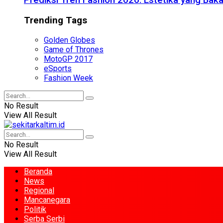
Prediksi Tren Fashion 2026: Estetika yang Bak
Trending Tags
Golden Globes
Game of Thrones
MotoGP 2017
eSports
Fashion Week
No Result
View All Result
No Result
View All Result
Beranda
News
Regional
Mancanegara
Politik
Serba Serbi