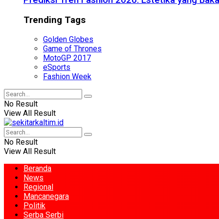
Prediksi Tren Fashion 2026: Estetika yang Bak
Trending Tags
Golden Globes
Game of Thrones
MotoGP 2017
eSports
Fashion Week
No Result
View All Result
No Result
View All Result
Beranda
News
Regional
Mancanegara
Politik
Serba Serbi