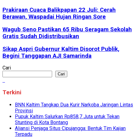
Prakiraan Cuaca Balikpapan 22 Juli: Cerah
Berawan, Waspadai Hujan Ringan Sore
Wagub Seno Pastikan 65 Ribu Seragam Sekolah
Gratis Sudah Didistribusikan
Sikap Aspri Gubernur Kaltim Disorot Publik,
Begini Tanggapan AJI Samarinda
Cari
Cari
Terkini
BNN Kaltim Tangkap Dua Kurir Narkoba Jaringan Lintas
Provinsi
Pupuk Kaltim Salurkan Rp858,7 Juta untuk Tekan
Stunting di Kota Bontang
Aliansi Penjaga Situs Cipujangga: Bentuk Tim Kajian
Terpadu