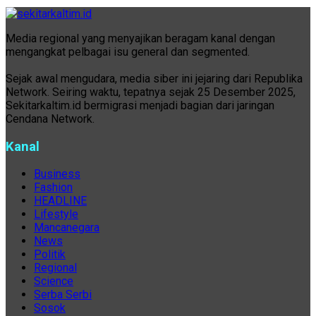
Media regional yang menyajikan beragam kanal dengan
mengangkat pelbagai isu general dan segmented.
Sejak awal mengudara, media siber ini jejaring dari Republika
Network. Seiring waktu, tepatnya sejak 25 Desember 2025,
Sekitarkaltim.id bermigrasi menjadi bagian dari jaringan
Cendana Network.
Kanal
Business
Fashion
HEADLINE
Lifestyle
Mancanegara
News
Politik
Regional
Science
Serba Serbi
Sosok