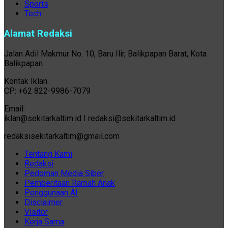
Sports
Tech
Alamat Redaksi
Jalan Adil Makmur No. 10, Baru Ilir, Balikpapan Barat, Kota
Balikpapan.
Kontak Iklan:
CP: +62 822-9986-7079
Email:
iklan@sekitarkaltim.id I redaksi@sekitarkaltim.id
redaksisekitarkaltim@gmail.com
Tentang Kami
Redaksi
Pedoman Media Siber
Pemberitaan Ramah Anak
Penggunaan AI
Disclaimer
Visitor
Kerja Sama