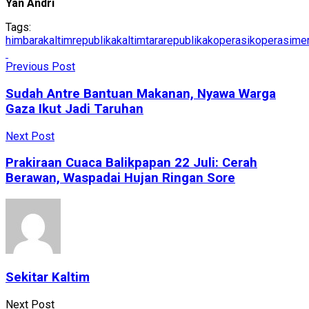
Yan Andri
Tags:
himbara
kaltimrepublika
kaltimtararepublika
koperasi
koperasimer
Previous Post
Sudah Antre Bantuan Makanan, Nyawa Warga
Gaza Ikut Jadi Taruhan
Next Post
Prakiraan Cuaca Balikpapan 22 Juli: Cerah
Berawan, Waspadai Hujan Ringan Sore
Sekitar Kaltim
Next Post