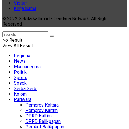
Visitor
Kerja Sama
© 2022 Sekitarkaltim.id - Cendana Network. All Right
Reserved.
No Result
View All Result
Regional
News
Mancanegara
Politik
Sports
Sosok
Serba Serbi
Kolom
Pariwara
Pemprov Kaltara
Pemprov Kaltim
DPRD Kaltim
DPRD Balikpapan
Pemkot Balikpapan