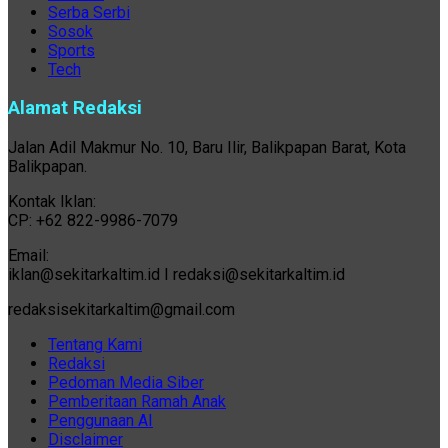
Serba Serbi
Sosok
Sports
Tech
Alamat Redaksi
Jalan Adil Makmur No. 10, Baru Ilir, Balikpapan Barat, Kota
Balikpapan.
Kontak Iklan:
CP: +62 822-9986-7079
Email:
iklan@sekitarkaltim.id I redaksi@sekitarkaltim.id
redaksisekitarkaltim@gmail.com
Tentang Kami
Redaksi
Pedoman Media Siber
Pemberitaan Ramah Anak
Penggunaan AI
Disclaimer