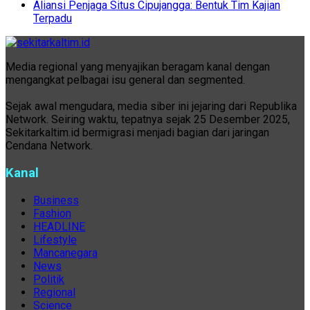
Aliansi Penjaga Situs Cipujangga: Bentuk Tim Kajian
Terpadu
Media regional yang menyajikan beragam kanal dengan
mengangkat pelbagai isu general dan segmented.
Sejak awal mengudara, media siber ini jejaring dari Republika
Network. Seiring waktu, tepatnya sejak 25 Desember 2025,
Sekitarkaltim.id bermigrasi menjadi bagian dari jaringan
Cendana Network.
Kanal
Business
Fashion
HEADLINE
Lifestyle
Mancanegara
News
Politik
Regional
Science