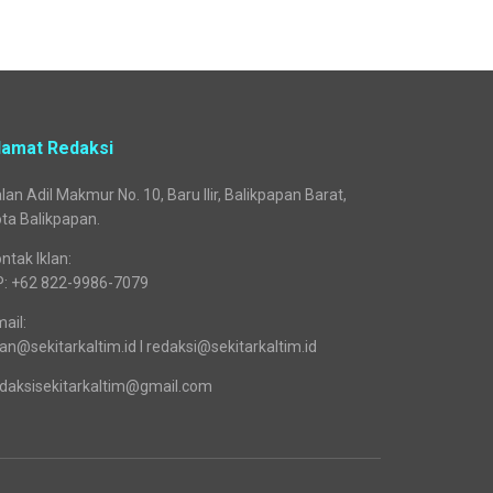
lamat Redaksi
lan Adil Makmur No. 10, Baru Ilir, Balikpapan Barat,
ta Balikpapan.
ntak Iklan:
P: +62 822-9986-7079
ail:
lan@sekitarkaltim.id I redaksi@sekitarkaltim.id
daksisekitarkaltim@gmail.com