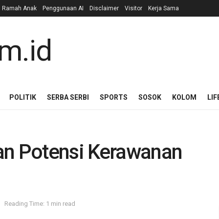
n Ramah Anak
Penggunaan AI
Disclaimer
Visitor
Kerja Sama
POLITIK
SERBA SERBI
SPORTS
SOSOK
KOLOM
LIF
an Potensi Kerawanan
Reading Time: 1 min read