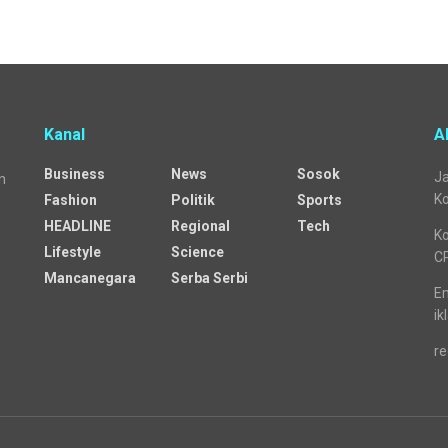
Kanal
A
Business
News
Sosok
Ja
n
Ko
Fashion
Politik
Sports
HEADLINE
Regional
Tech
Ko
Lifestyle
Science
C
Mancanegara
Serba Serbi
Em
ik
re