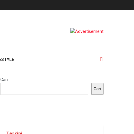
ESTYLE
Cari
Cari
Terkini