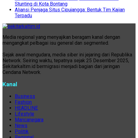
Stunting di Kota Bontang
Aliansi Penjaga Situs Cipujangga: Bentuk Tim Kajian
Terpadu
Media regional yang menyajikan beragam kanal dengan
mengangkat pelbagai isu general dan segmented.
Sejak awal mengudara, media siber ini jejaring dari Republika
Network. Seiring waktu, tepatnya sejak 25 Desember 2025,
Sekitarkaltim.id bermigrasi menjadi bagian dari jaringan
Cendana Network.
Kanal
Business
Fashion
HEADLINE
Lifestyle
Mancanegara
News
Politik
Regional