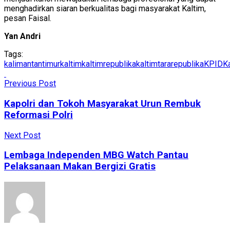
menghadirkan siaran berkualitas bagi masyarakat Kaltim,
pesan Faisal.
Yan Andri
Tags:
kalimantantimur
kaltim
kaltimrepublika
kaltimtararepublika
KPIDKa
Previous Post
Kapolri dan Tokoh Masyarakat Urun Rembuk
Reformasi Polri
Next Post
Lembaga Independen MBG Watch Pantau
Pelaksanaan Makan Bergizi Gratis