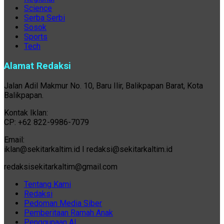
Science
Serba Serbi
Sosok
Sports
Tech
Alamat Redaksi
Jalan Adil Makmur No. 10, Baru Ilir, Balikpapan Barat, Kota
Balikpapan.
Kontak Iklan:
CP: +62 822-9986-7079
Email:
iklan@sekitarkaltim.id I redaksi@sekitarkaltim.id
redaksisekitarkaltim@gmail.com
Tentang Kami
Redaksi
Pedoman Media Siber
Pemberitaan Ramah Anak
Penggunaan AI