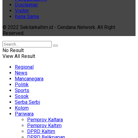
Disclaimer
Visitor
Kerja Sama
© 2022 Sekitarkaltim.id - Cendana Network. All Right
Reserved.
No Result
View All Result
Regional
News
Mancanegara
Politik
Sports
Sosok
Serba Serbi
Kolom
Pariwara
Pemprov Kaltara
Pemprov Kaltim
DPRD Kaltim
DPRD Balikpapan