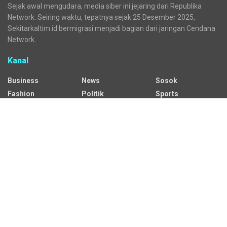
Sejak awal mengudara, media siber ini jejaring dari Republika
Network. Seiring waktu, tepatnya sejak 25 Desember 2025,
Sekitarkaltim.id bermigrasi menjadi bagian dari jaringan Cendana
Network.
Kanal
Business
News
Sosok
Fashion
Politik
Sports
HEADLINE
Regional
Tech
Lifestyle
Science
Mancanegara
Serba Serbi
Alamat Redaksi
Jalan Adil Makmur No. 10, Baru Ilir, Balikpapan Barat, Kota
Balikpapan.
Kontak Iklan:
CP: +62 822-9986-7079