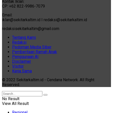
Kontak Iklan:
CP: +62 822-9986-7079
Email:
iklan@sekitarkaltim.id I redaksi@sekitarkaltim.id
redaksisekitarkaltim@gmail.com
Tentang Kami
Redaksi
Pedoman Media Siber
Pemberitaan Ramah Anak
Penggunaan AI
Disclaimer
Visitor
Kerja Sama
© 2022 Sekitarkaltim.id - Cendana Network. All Right
Reserved.
No Result
View All Result
Regional