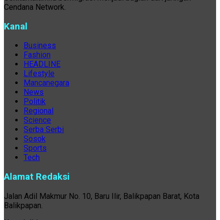
Cendana Network.
Kanal
Business
Fashion
HEADLINE
Lifestyle
Mancanegara
News
Politik
Regional
Science
Serba Serbi
Sosok
Sports
Tech
Alamat Redaksi
Jalan Adil Makmur No. 10, Baru Ilir, Balikpapan Barat, Kota
Balikpapan.