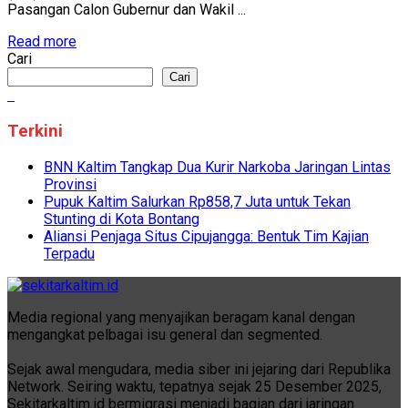
Pasangan Calon Gubernur dan Wakil ...
Read more
Cari
Cari
Terkini
BNN Kaltim Tangkap Dua Kurir Narkoba Jaringan Lintas
Provinsi
Pupuk Kaltim Salurkan Rp858,7 Juta untuk Tekan
Stunting di Kota Bontang
Aliansi Penjaga Situs Cipujangga: Bentuk Tim Kajian
Terpadu
Media regional yang menyajikan beragam kanal dengan
mengangkat pelbagai isu general dan segmented.
Sejak awal mengudara, media siber ini jejaring dari Republika
Network. Seiring waktu, tepatnya sejak 25 Desember 2025,
Sekitarkaltim.id bermigrasi menjadi bagian dari jaringan