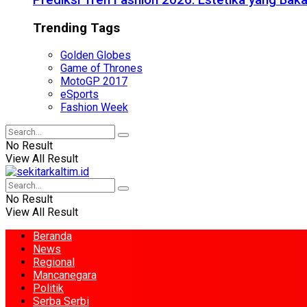
Prediksi Tren Fashion 2026: Estetika yang Bak
Trending Tags
Golden Globes
Game of Thrones
MotoGP 2017
eSports
Fashion Week
No Result
View All Result
No Result
View All Result
Beranda
News
Regional
Mancanegara
Politik
Serba Serbi