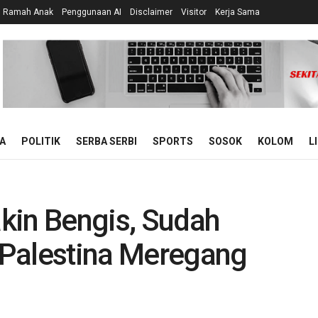
n Ramah Anak
Penggunaan AI
Disclaimer
Visitor
Kerja Sama
A
POLITIK
SERBA SERBI
SPORTS
SOSOK
KOLOM
L
kin Bengis, Sudah
 Palestina Meregang