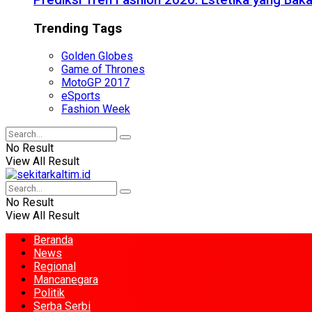
Prediksi Tren Fashion 2026: Estetika yang Bak
Trending Tags
Golden Globes
Game of Thrones
MotoGP 2017
eSports
Fashion Week
No Result
View All Result
No Result
View All Result
Beranda
News
Regional
Mancanegara
Politik
Serba Serbi