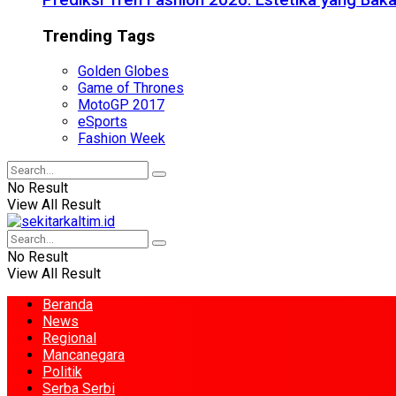
Prediksi Tren Fashion 2026: Estetika yang Bak
Trending Tags
Golden Globes
Game of Thrones
MotoGP 2017
eSports
Fashion Week
No Result
View All Result
No Result
View All Result
Beranda
News
Regional
Mancanegara
Politik
Serba Serbi