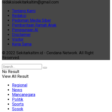
redaksisekitarkaltim@gmail.com
Tentang Kami
Redaksi
Pedoman Media Siber
Pemberitaan Ramah Anak
Penggunaan AI
Disclaimer
Visitor
Kerja Sama
© 2022 Sekitarkaltim.id - Cendana Network. All Right
Reserved.
No Result
View All Result
Regional
News
Mancanegara
Politik
Sports
Sosok