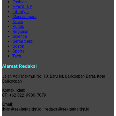
Fashion
HEADLINE
Lifestyle
Mancanegara
News
Politik
Regional
Science
Serba Serbi
Sosok
Sports
Tech
Alamat Redaksi
Jalan Adil Makmur No. 10, Baru Ilir, Balikpapan Barat, Kota
Balikpapan.
Kontak Iklan:
CP: +62 822-9986-7079
Email:
iklan@sekitarkaltim.id I redaksi@sekitarkaltim.id