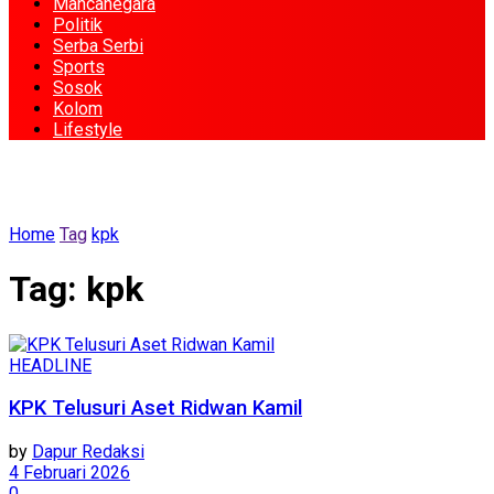
Mancanegara
Politik
Serba Serbi
Sports
Sosok
Kolom
Lifestyle
Home
Tag
kpk
Tag:
kpk
HEADLINE
KPK Telusuri Aset Ridwan Kamil
by
Dapur Redaksi
4 Februari 2026
0