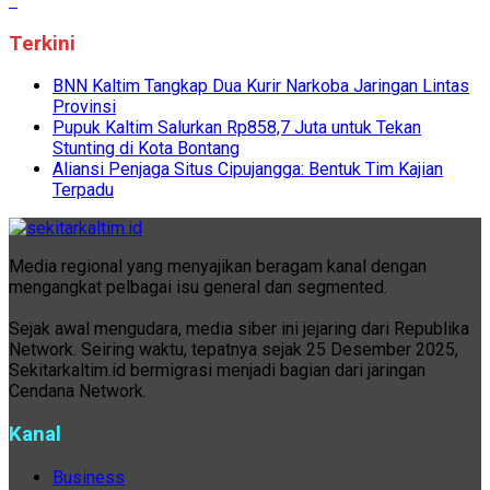
Terkini
BNN Kaltim Tangkap Dua Kurir Narkoba Jaringan Lintas
Provinsi
Pupuk Kaltim Salurkan Rp858,7 Juta untuk Tekan
Stunting di Kota Bontang
Aliansi Penjaga Situs Cipujangga: Bentuk Tim Kajian
Terpadu
Media regional yang menyajikan beragam kanal dengan
mengangkat pelbagai isu general dan segmented.
Sejak awal mengudara, media siber ini jejaring dari Republika
Network. Seiring waktu, tepatnya sejak 25 Desember 2025,
Sekitarkaltim.id bermigrasi menjadi bagian dari jaringan
Cendana Network.
Kanal
Business