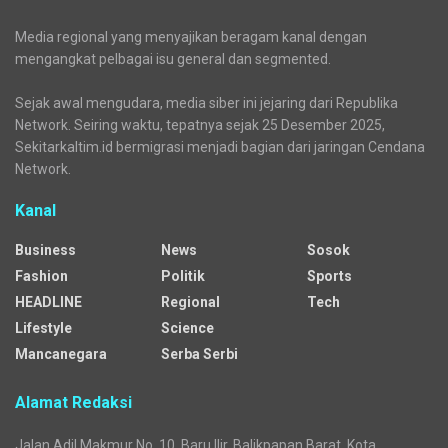
Media regional yang menyajikan beragam kanal dengan
mengangkat pelbagai isu general dan segmented.
Sejak awal mengudara, media siber ini jejaring dari Republika
Network. Seiring waktu, tepatnya sejak 25 Desember 2025,
Sekitarkaltim.id bermigrasi menjadi bagian dari jaringan Cendana
Network.
Kanal
Business
News
Sosok
Fashion
Politik
Sports
HEADLINE
Regional
Tech
Lifestyle
Science
Mancanegara
Serba Serbi
Alamat Redaksi
Jalan Adil Makmur No. 10, Baru Ilir, Balikpapan Barat, Kota