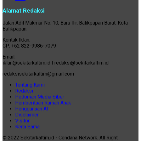
Alamat Redaksi
Jalan Adil Makmur No. 10, Baru Ilir, Balikpapan Barat, Kota
Balikpapan.
Kontak Iklan:
CP: +62 822-9986-7079
Email:
iklan@sekitarkaltim.id I redaksi@sekitarkaltim.id
redaksisekitarkaltim@gmail.com
Tentang Kami
Redaksi
Pedoman Media Siber
Pemberitaan Ramah Anak
Penggunaan AI
Disclaimer
Visitor
Kerja Sama
© 2022 Sekitarkaltim.id - Cendana Network. All Right