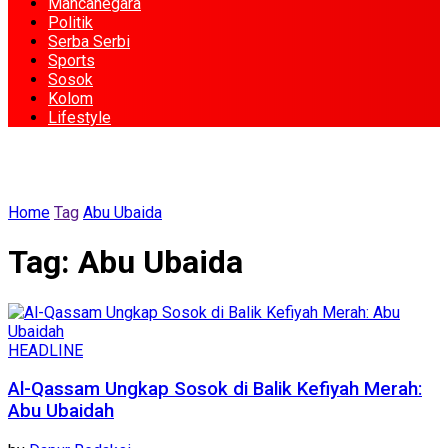
Mancanegara
Politik
Serba Serbi
Sports
Sosok
Kolom
Lifestyle
Home
Tag
Abu Ubaida
Tag:
Abu Ubaida
HEADLINE
Al-Qassam Ungkap Sosok di Balik Kefiyah Merah:
Abu Ubaidah