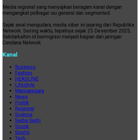
Media regional yang menyajikan beragam kanal dengan
mengangkat pelbagai isu general dan segmented.
Sejak awal mengudara, media siber ini jejaring dari Republika
Network. Seiring waktu, tepatnya sejak 25 Desember 2025,
Sekitarkaltim.id bermigrasi menjadi bagian dari jaringan
Cendana Network.
Kanal
Business
Fashion
HEADLINE
Lifestyle
Mancanegara
News
Politik
Regional
Science
Serba Serbi
Sosok
Sports
Tech