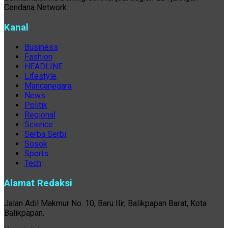
Cendana Network.
Kanal
Business
Fashion
HEADLINE
Lifestyle
Mancanegara
News
Politik
Regional
Science
Serba Serbi
Sosok
Sports
Tech
Alamat Redaksi
Jalan Adil Makmur No. 10, Baru Ilir, Balikpapan Barat, Kota
Balikpapan.