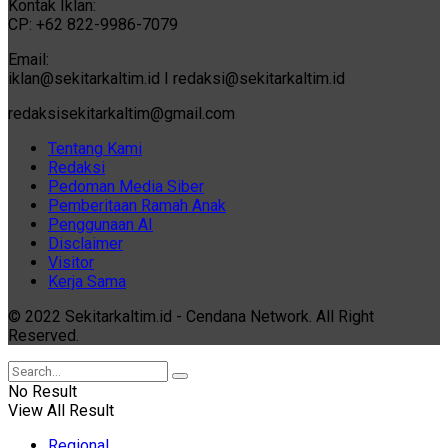
Kontak Iklan:
CP: +62 822-9986-7079
Email:
iklan@sekitarkaltim.id I redaksi@sekitarkaltim.id
redaksisekitarkaltim@gmail.com
Tentang Kami
Redaksi
Pedoman Media Siber
Pemberitaan Ramah Anak
Penggunaan AI
Disclaimer
Visitor
Kerja Sama
© 2022 Sekitarkaltim.id - Cendana Network. All Right
Reserved.
No Result
View All Result
Regional