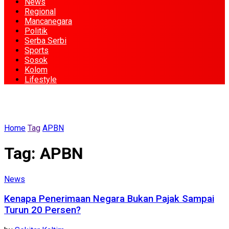
News
Regional
Mancanegara
Politik
Serba Serbi
Sports
Sosok
Kolom
Lifestyle
Home
Tag
APBN
Tag:
APBN
News
Kenapa Penerimaan Negara Bukan Pajak Sampai
Turun 20 Persen?