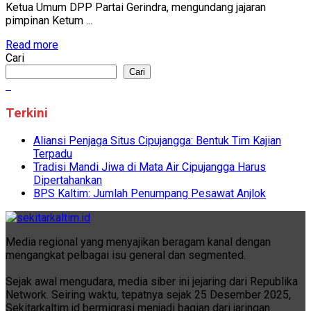
Ketua Umum DPP Partai Gerindra, mengundang jajaran
pimpinan Ketum ...
Read more
Cari
Cari
Terkini
Aliansi Penjaga Situs Cipujangga: Bentuk Tim Kajian
Terpadu
Tradisi Mandi Jiwa di Mata Air Cipujangga Harus
Dipertahankan
BPS Kaltim: Jumlah Penumpang Pesawat Anjlok
Media regional yang menyajikan beragam kanal dengan
mengangkat pelbagai isu general dan segmented.
Sejak awal mengudara, media siber ini jejaring dari Republika
Network. Seiring waktu, tepatnya sejak 25 Desember 2025,
Sekitarkaltim.id bermigrasi menjadi bagian dari jaringan