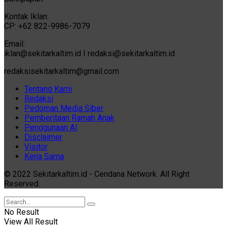
Kontak Iklan:
CP: +62 822-9986-7079
Email:
iklan@sekitarkaltim.id I redaksi@sekitarkaltim.id
redaksisekitarkaltim@gmail.com
Tentang Kami
Redaksi
Pedoman Media Siber
Pemberitaan Ramah Anak
Penggunaan AI
Disclaimer
Visitor
Kerja Sama
© 2022 Sekitarkaltim.id - Cendana Network. All Right
Reserved.
No Result
View All Result