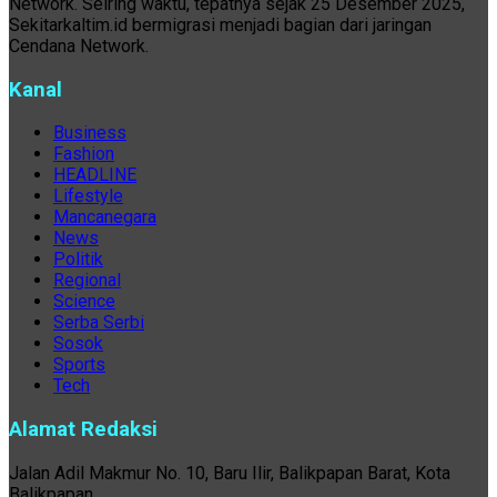
Network. Seiring waktu, tepatnya sejak 25 Desember 2025,
Sekitarkaltim.id bermigrasi menjadi bagian dari jaringan
Cendana Network.
Kanal
Business
Fashion
HEADLINE
Lifestyle
Mancanegara
News
Politik
Regional
Science
Serba Serbi
Sosok
Sports
Tech
Alamat Redaksi
Jalan Adil Makmur No. 10, Baru Ilir, Balikpapan Barat, Kota
Balikpapan.