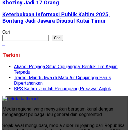
Khoziny Jadi 17 Orang
Keterbukaan Informasi Publik Kaltim 2025,
Bontang Jadi Jawara Disusul Kutai Timur
Cari
Cari
Terkini
Aliansi Penjaga Situs Cipujangga: Bentuk Tim Kajian
Terpadu
Tradisi Mandi Jiwa di Mata Air Cipujangga Harus
Dipertahankan
BPS Kaltim: Jumlah Penumpang Pesawat Anjlok
Media regional yang menyajikan beragam kanal dengan
mengangkat pelbagai isu general dan segmented.
Sejak awal mengudara, media siber ini jejaring dari Republika