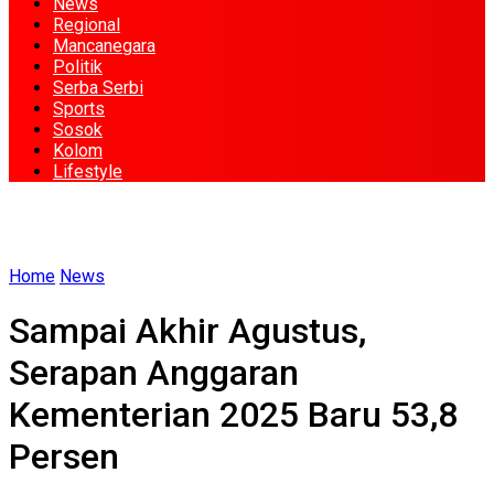
News
Regional
Mancanegara
Politik
Serba Serbi
Sports
Sosok
Kolom
Lifestyle
Home
News
Sampai Akhir Agustus,
Serapan Anggaran
Kementerian 2025 Baru 53,8
Persen