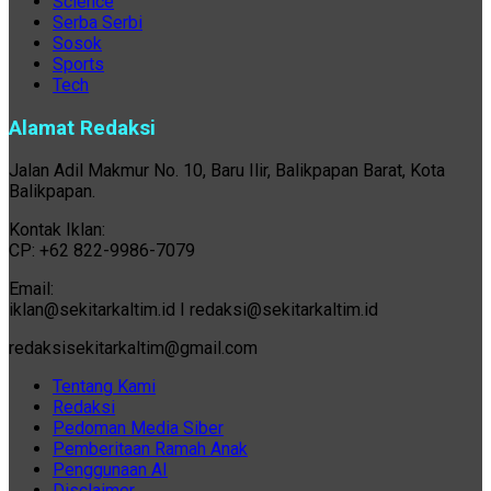
Science
Serba Serbi
Sosok
Sports
Tech
Alamat Redaksi
Jalan Adil Makmur No. 10, Baru Ilir, Balikpapan Barat, Kota
Balikpapan.
Kontak Iklan:
CP: +62 822-9986-7079
Email:
iklan@sekitarkaltim.id I redaksi@sekitarkaltim.id
redaksisekitarkaltim@gmail.com
Tentang Kami
Redaksi
Pedoman Media Siber
Pemberitaan Ramah Anak
Penggunaan AI
Disclaimer