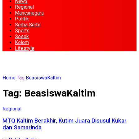
News
Regional
Mancanegara
Politik
Serba Serbi
Sports
Sosok
Kolom
Lifestyle
Home
Tag
BeasiswaKaltim
Tag:
BeasiswaKaltim
Regional
MTQ Kaltim Berakhir, Kutim Juara Disusul Kukar
dan Samarinda