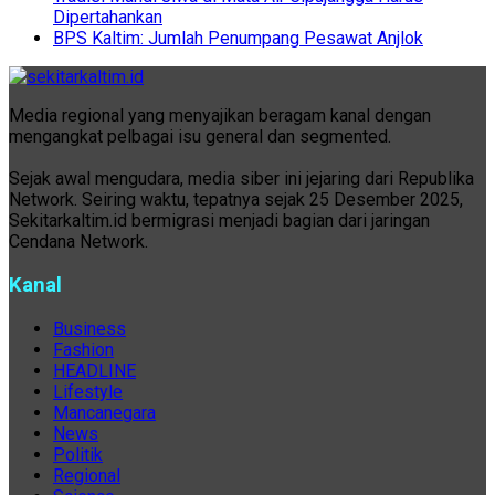
Dipertahankan
BPS Kaltim: Jumlah Penumpang Pesawat Anjlok
Media regional yang menyajikan beragam kanal dengan
mengangkat pelbagai isu general dan segmented.
Sejak awal mengudara, media siber ini jejaring dari Republika
Network. Seiring waktu, tepatnya sejak 25 Desember 2025,
Sekitarkaltim.id bermigrasi menjadi bagian dari jaringan
Cendana Network.
Kanal
Business
Fashion
HEADLINE
Lifestyle
Mancanegara
News
Politik
Regional